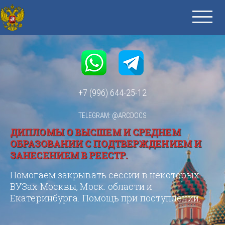
+7 (996) 644-25-12
TELEGRAM: @ARCDOCS
ДИПЛОМЫ О ВЫСШЕМ И СРЕДНЕМ
ОБРАЗОВАНИИ С ПОДТВЕРЖДЕНИЕМ И
ЗАНЕСЕНИЕМ В РЕЕСТР.
Помогаем закрывать сессии в некоторых
ВУЗах Москвы, Моск. области и
Екатеринбурга. Помощь при поступлении.