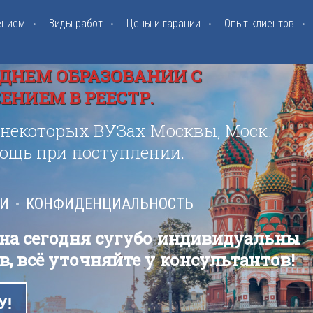
ением
Виды работ
Цены и гарании
Опыт клиентов
ДНЕМ ОБРАЗОВАНИИ С
НИЕМ В РЕЕСТР.
 некоторых ВУЗах Москвы, Моск.
мощь при поступлении.
ИИ
КОНФИДЕНЦИАЛЬНОСТЬ
 на сегодня сугубо индивидуальны
в, всё уточняйте у консультантов!
У!