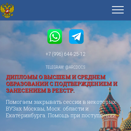
+7 (996) 644-25-12
TELEGRAM: @ARCDOCS
ДИПЛОМЫ О ВЫСШЕМ И СРЕДНЕМ
ОБРАЗОВАНИИ С ПОДТВЕРЖДЕНИЕМ И
ЗАНЕСЕНИЕМ В РЕЕСТР.
Помогаем закрывать сессии в некоторых
ВУЗах Москвы, Моск. области и
Екатеринбурга. Помощь при поступлении.