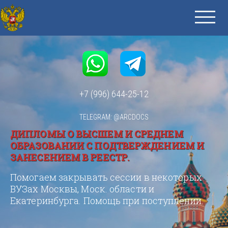
+7 (996) 644-25-12
TELEGRAM: @ARCDOCS
ДИПЛОМЫ О ВЫСШЕМ И СРЕДНЕМ
ОБРАЗОВАНИИ С ПОДТВЕРЖДЕНИЕМ И
ЗАНЕСЕНИЕМ В РЕЕСТР.
Помогаем закрывать сессии в некоторых
ВУЗах Москвы, Моск. области и
Екатеринбурга. Помощь при поступлении.