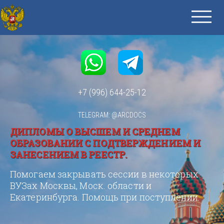
+7 (996) 644-25-12
TELEGRAM: @ARCDOCS
ДИПЛОМЫ О ВЫСШЕМ И СРЕДНЕМ
ОБРАЗОВАНИИ С ПОДТВЕРЖДЕНИЕМ И
ЗАНЕСЕНИЕМ В РЕЕСТР.
Помогаем закрывать сессии в некоторых
ВУЗах Москвы, Моск. области и
Екатеринбурга. Помощь при поступлении.