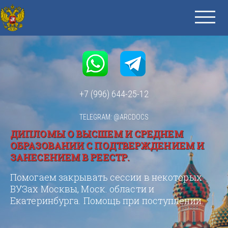
+7 (996) 644-25-12
TELEGRAM: @ARCDOCS
ДИПЛОМЫ О ВЫСШЕМ И СРЕДНЕМ
ОБРАЗОВАНИИ С ПОДТВЕРЖДЕНИЕМ И
ЗАНЕСЕНИЕМ В РЕЕСТР.
Помогаем закрывать сессии в некоторых
ВУЗах Москвы, Моск. области и
Екатеринбурга. Помощь при поступлении.