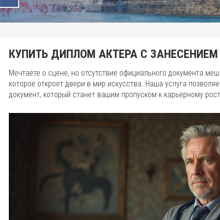
КУПИТЬ ДИПЛОМ АКТЕРА С ЗАНЕСЕНИЕМ 
Мечтаете о сцене, но отсутствие официального документа меш
которое откроет двери в мир искусства. Наша услуга позволяе
документ, который станет вашим пропуском к карьерному рос