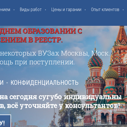
ением
Виды работ
Цены и гарании
Опыт клиентов
ДНЕМ ОБРАЗОВАНИИ С
НИЕМ В РЕЕСТР.
 некоторых ВУЗах Москвы, Моск.
мощь при поступлении.
ИИ
КОНФИДЕНЦИАЛЬНОСТЬ
 на сегодня сугубо индивидуальны
в, всё уточняйте у консультантов!
У!